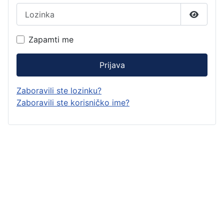
Lozinka
Prikaži 
Zapamti me
Prijava
Zaboravili ste lozinku?
Zaboravili ste korisničko ime?